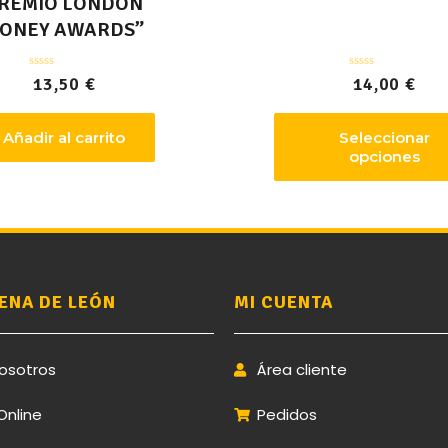
REMIO LONDON
ONEY AWARDS”
Valorado
Valorado
13,50
€
14,00
€
con
con
0
0
de
de
5
5
Añadir al carrito
Seleccionar
opciones
ENA DE LEÓN
MI CUENTA
osotros
Área cliente
Online
Pedidos