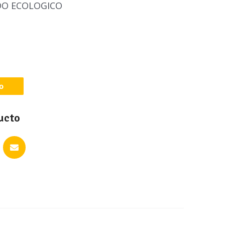
ADO ECOLOGICO
to
ucto