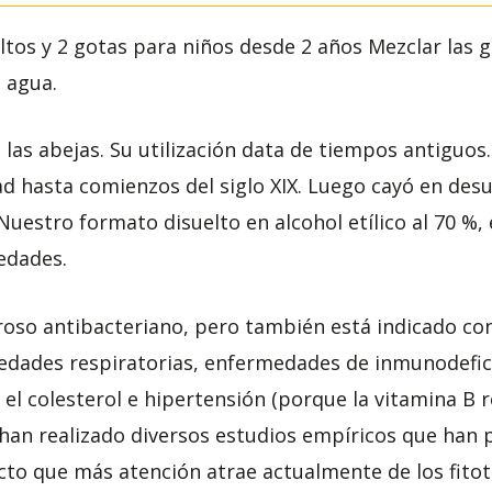
tos y 2 gotas para niños desde 2 años Mezclar las g
 agua.
las abejas. Su utilización data de tiempos antiguos. 
dad hasta comienzos del siglo XIX. Luego cayó en de
Nuestro formato disuelto en alcohol etílico al 70 %,
edades.
roso antibacteriano, pero también está indicado con
medades respiratorias, enfermedades de inmunodefi
, el colesterol e hipertensión (porque la vitamina B r
an realizado diversos estudios empíricos que han p
cto que más atención atrae actualmente de los fito