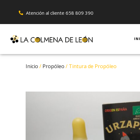
Atención al cliente 658 809 390
IN
Inicio
/
Propóleo
/ Tintura de Propóleo