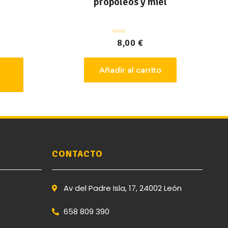
propóleos y miel
Valorado
8,00
€
con
0
de
5
Añadir al carrito
CONTACTO
Av del Padre Isla, 17, 24002 León
658 809 390