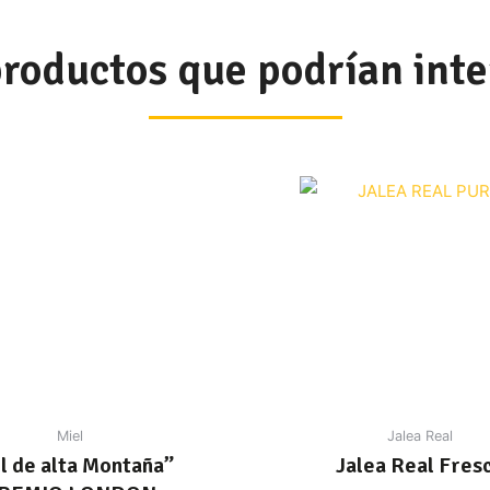
productos que podrían inte
Miel
Jalea Real
l de alta Montaña”
Jalea Real Fres