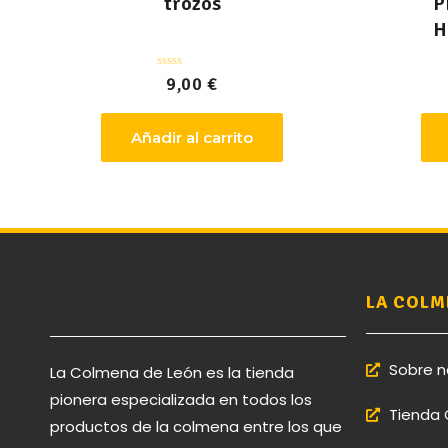
trozos
P
H
Valorado
9,00
€
con
0
de
5
Añadir al carrito
LA COLM
Sobre n
La Colmena de León es la tienda
pionera especializada en todos los
Tienda 
productos de la colmena entre los que