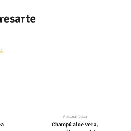
resarte
Apicosmética
ca
Champú aloe vera,