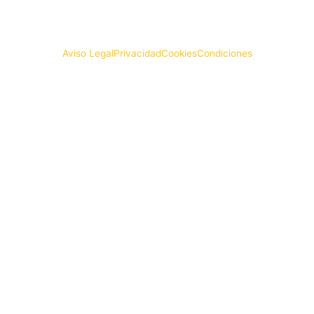
© LA COLMENA DE LEÓN
Aviso Legal
Privacidad
Cookies
Condiciones