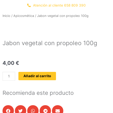
Ir
Atención al cliente 658 809 390
al
contenido
Inicio
/
Apicosmética
/ Jabon vegetal con propoleo 100g
Jabon vegetal con propoleo 100g
4,00
€
Jabon
Añadir al carrito
vegetal
con
propoleo
Recomienda este producto
100g
cantidad