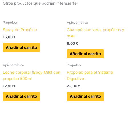
Otros productos que podrían interesarte
Propóleo
Apicosmética
Spray de Propóleo
Champú aloe vera, propóleos y
miel
15,00
€
8,00
€
Añadir al carrito
Añadir al carrito
Apicosmética
Propóleo
Leche corporal (Body Milk) con
Propóleo para el Sistema
propoleo 500ml
Digestivo
12,50
€
22,00
€
Añadir al carrito
Añadir al carrito