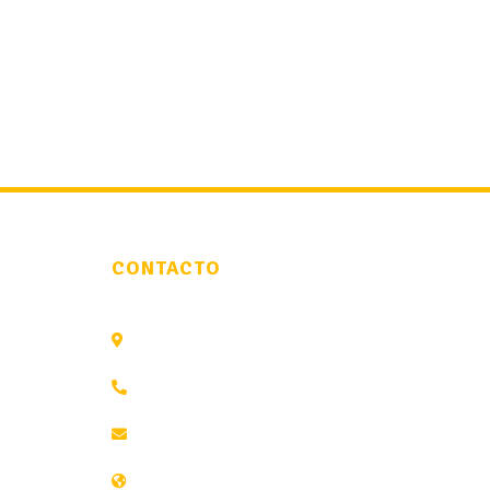
CONTACTO
Av del Padre Isla, 17, 24002 León
658 809 390
info@lacolmenadeleon.com
www.lacolmenadeleon.com