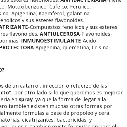
, Motoxibenzoico, Cafeico, Ferulico,
isina, Apigenina, Kaemferol, galantina.
nolicos y sus esteres flavonoides.
ATRIZANTE
-Compuestos fenolicos y sus esteres.
res flavonoides.
ANTIULCEROSA
-Flavonoides-
poninas.
INMUNOESTIMULANTE
-Acido
PROTECTORA
-Apigenina, quercetina, Crisina,
O?
 de un catarro , infeccion o refuerzo de las
acto”
, por otro lado si lo que queremos es mejorar
seria en
spray
, ya que la forma de llegar a la
 Pero tambien existen muchas otras formas por
ialmente formulas a base de propoleo y cera
torias, cicatrizantes, bactericidas, y
tivo…pues si tambien existe formulacion para el