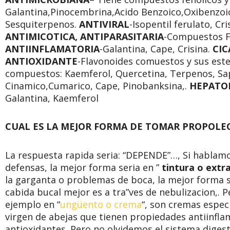
Galantina,Pinocembrina,Acido Benzoico,Oxibenzoico
Sesquiterpenos.
ANTIVIRAL
-Isopentil ferulato, Cr
ANTIMICOTICA, ANTIPARASITARIA
-Compuestos Fe
ANTIINFLAMATORIA
-Galantina, Cape, Crisina.
CIC
ANTIOXIDANTE
-Flavonoides comuestos y sus este
compuestos: Kaemferol, Quercetina, Terpenos, Sa
Cinamico,Cumarico, Cape, Pinobanksina,.
HEPATO
Galantina, Kaemferol
CUAL ES LA MEJOR FORMA DE TOMAR PROPOLE
La respuesta rapida seria: “DEPENDE”…, Si hablamos
defensas, la mejor forma seria en ”
tintura o extr
la garganta o problemas de boca, la mejor forma 
cabida bucal mejor es a tra”ves de nebulizacion,.
ejemplo en “
ungüento o crema
“, son cremas espec
virgen de abejas que tienen propiedades antiinflama
antioxidantes. Pero no olvidemos el sistema diges