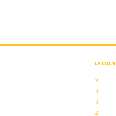
LA COLM
La Colmena de León es la tienda
Sobre n
pionera especializada en todos los
Tienda 
productos de la colmena entre los que
encontramos mas de 16 tipos de
Cursos
mieles artesanales y naturales asi
como cosmetica natural
Contac