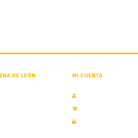
ENA DE LEÓN
MI CUENTA
osotros
Área cliente
Online
Pedidos
Pago Seguro
to