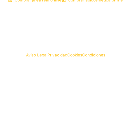
Comprar jalea real online
Comprar apicosmética online
DISEÑO WEB
© LA COLMENA DE LEÓN
Aviso Legal
Privacidad
Cookies
Condiciones