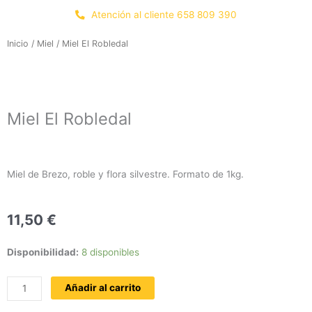
Ir
Atención al cliente 658 809 390
al
contenido
Inicio
/
Miel
/ Miel El Robledal
Miel El Robledal
Miel de Brezo, roble y flora silvestre. Formato de 1kg.
11,50
€
Miel
Disponibilidad:
8 disponibles
El
Robledal
Añadir al carrito
cantidad