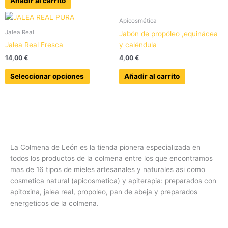
Añadir al carrito
Este
Apicosmética
producto
Jalea Real
Jabón de propóleo ,equinácea
tiene
Jalea Real Fresca
y caléndula
múltiples
14,00
€
4,00
€
variantes.
Las
Seleccionar opciones
Añadir al carrito
opciones
se
pueden
elegir
en
la
La Colmena de León es la tienda pionera especializada en
página
todos los productos de la colmena entre los que encontramos
de
mas de 16 tipos de mieles artesanales y naturales asi como
producto
cosmetica natural (apicosmetica) y apiterapia: preparados con
apitoxina, jalea real, propoleo, pan de abeja y preparados
energeticos de la colmena.