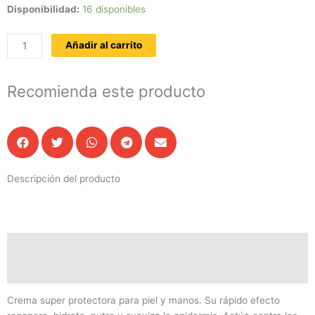
Crema
Disponibilidad:
16 disponibles
de
manos
Añadir al carrito
con
miel,
cera
Recomienda este producto
y
limón
(75ml)
cantidad
Descripción del producto
Descripción
Valoraciones (0)
Crema super protectora para piel y manos. Su rápido efecto