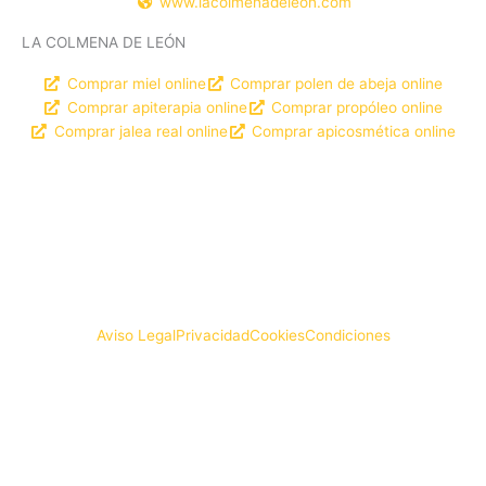
www.lacolmenadeleon.com
LA COLMENA DE LEÓN
Comprar miel online
Comprar polen de abeja online
Comprar apiterapia online
Comprar propóleo online
Comprar jalea real online
Comprar apicosmética online
DISEÑO WEB
© LA COLMENA DE LEÓN
Aviso Legal
Privacidad
Cookies
Condiciones