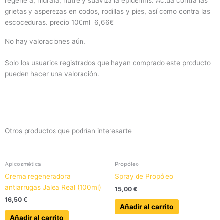
regenera, hidrata, nutre y suaviza la epidermis. Actúa contra las
grietas y asperezas en codos, rodillas y pies, así como contra las
escoceduras. precio 100ml 6,66€
No hay valoraciones aún.
Solo los usuarios registrados que hayan comprado este producto
pueden hacer una valoración.
Otros productos que podrían interesarte
Apicosmética
Propóleo
Crema regeneradora
Spray de Propóleo
antiarrugas Jalea Real (100ml)
15,00
€
16,50
€
Añadir al carrito
Añadir al carrito