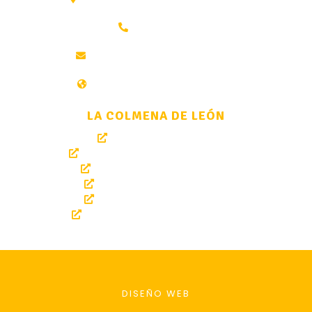
658 809 390
info@lacolmenadeleon.com
www.lacolmenadeleon.com
LA COLMENA DE LEÓN
Comprar miel online
Comprar polen de abeja online
Comprar apiterapia online
Comprar propóleo online
Comprar jalea real online
Comprar apicosmética online
DISEÑO WEB