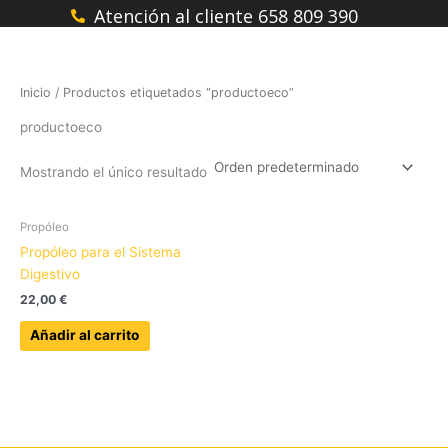
Ir
Atención al cliente 658 809 390
al
contenido
Inicio
/ Productos etiquetados “productoeco”
productoeco
Mostrando el único resultado
Propóleo
Propóleo para el Sistema
Digestivo
22,00
€
Añadir al carrito