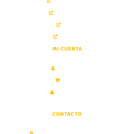
Sobre nosotros
Tienda Online
Cursos
Contacto
MI CUENTA
Área cliente
Pedidos
Pago Seguro
CONTACTO
Av del Padre Isla, 17, 24002 León